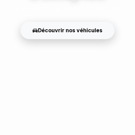
🌋 La Réunion
🏖️ Maurice
🌿 Rodrigues
Découvrir nos véhicules