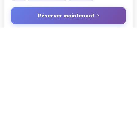
Réserver maintenant
À PARTIR DE
53 €
/jour
SUV
GSUV+AU Grande SUV BOITE AUTO
5
Automatique
Essence
Réserver maintenant
UTILITAIRE