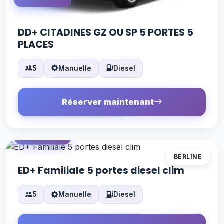
DD+ CITADINES GZ OU SP 5 PORTES 5
PLACES
5
Manuelle
Diesel
Réserver maintenant
À PARTIR DE
36 €
/jour
BERLINE
ED+ Familiale 5 portes diesel clim
5
Manuelle
Diesel