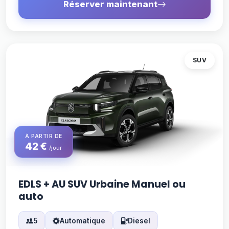
Réserver maintenant
SUV
À PARTIR DE
42 €
/jour
EDLS + AU SUV Urbaine Manuel ou
auto
5
Automatique
Diesel