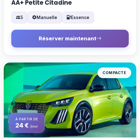
AA+ Petite Citadine
5
Manuelle
Essence
Réserver maintenant
COMPACTE
À PARTIR DE
24 €
/jour